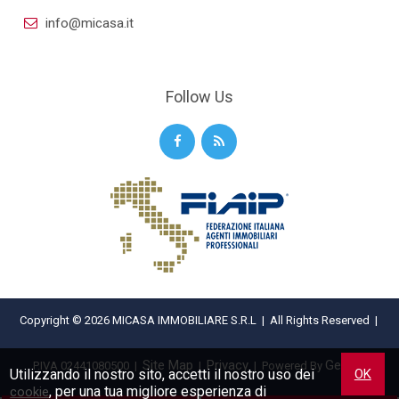
info@micasa.it
Follow Us
Copyright © 2026 MICASA IMMOBILIARE S.R.L | All Rights Reserved |
Site Map
Privacy
Gestim
P.IVA 02441080500
|
|
| Powered By
Utilizzando il nostro sito, accetti il nostro uso dei
OK
, per una tua migliore esperienza di
cookie