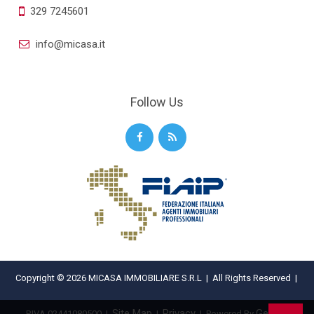
329 7245601
info@micasa.it
Follow Us
Copyright © 2026 MICASA IMMOBILIARE S.R.L | All Rights Reserved |
Site Map
Privacy
Gestim
P.IVA 02441080500
|
|
| Powered By