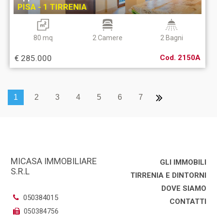
PISA - 1 TIRRENIA
80 mq
2 Camere
2 Bagni
€ 285.000
Cod. 2150A
1
2
3
4
5
6
7
MICASA IMMOBILIARE
GLI IMMOBILI
S.R.L
TIRRENIA E DINTORNI
DOVE SIAMO
050384015
CONTATTI
050384756